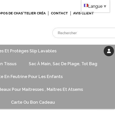
Langue
▼
OPOS DE CHAS'TELIER CRÉA
CONTACT
AVIS CLIENT
es Et Protèges Slip Lavables
n Tissus
Sac À Main, Sac De Plage, Tot Bag
te En Feutrine Pour Les Enfants
eaux Pour Maitresses , Maîtres Et Atsems
Carte Ou Bon Cadeau