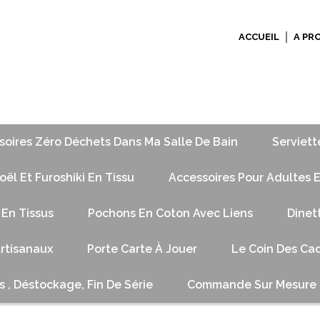
ACCUEIL
A PR
soires Zéro Déchets Dans Ma Salle De Bain
Serviett
ël Et Furoshiki En Tissu
Accessoires Pour Adultes E
 En Tissus
Pochons En Coton Avec Liens
Dinet
Artisanaux
Porte Carte À Jouer
Le Coin Des Cad
s , Déstockage, Fin De Série
Commande Sur Mesure