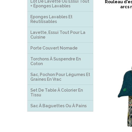
Lot De Lavette Ou Essui Tout
Rouleau d'es
+ Éponges Lavables
arcs 
Eponges Lavables Et
Réutilisables
Lavette, Essui Tout Pour La
Cuisine
Porte Couvert Nomade
Torchons À Suspendre En
Coton
Sac, Pochon Pour Légumes Et
Graines En Vrac
Set De Table À Colorier En
Tissu
Sac À Baguettes Ou À Pains