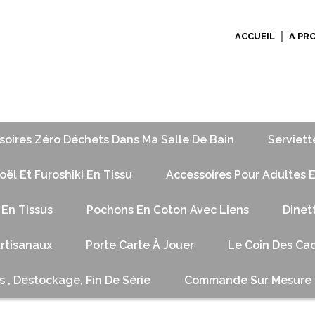
ACCUEIL
A PR
soires Zéro Déchets Dans Ma Salle De Bain
Serviett
ël Et Furoshiki En Tissu
Accessoires Pour Adultes E
 En Tissus
Pochons En Coton Avec Liens
Dinet
Artisanaux
Porte Carte À Jouer
Le Coin Des Cad
s , Déstockage, Fin De Série
Commande Sur Mesure