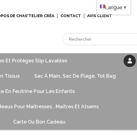
Langue
▼
OPOS DE CHAS'TELIER CRÉA
CONTACT
AVIS CLIENT
es Et Protèges Slip Lavables
n Tissus
Sac À Main, Sac De Plage, Tot Bag
te En Feutrine Pour Les Enfants
eaux Pour Maitresses , Maîtres Et Atsems
Carte Ou Bon Cadeau