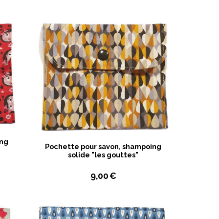
ing
Pochette pour savon, shampoing
solide "les gouttes"
9,00
€