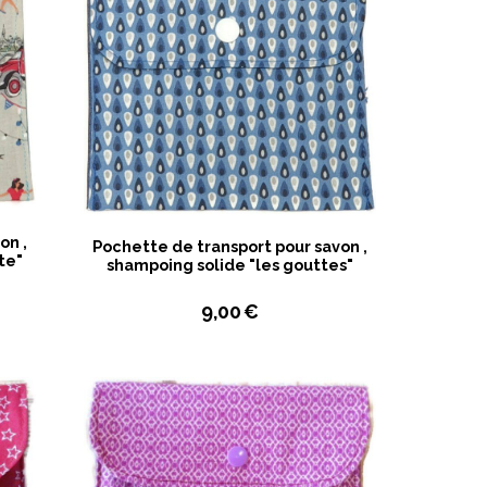
on ,
Pochette de transport pour savon ,
te"
shampoing solide "les gouttes"
9,00
€