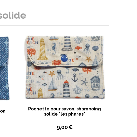
solide
Pochette pour savon, shampoing
on ,
solide "les phares"
9,00
€