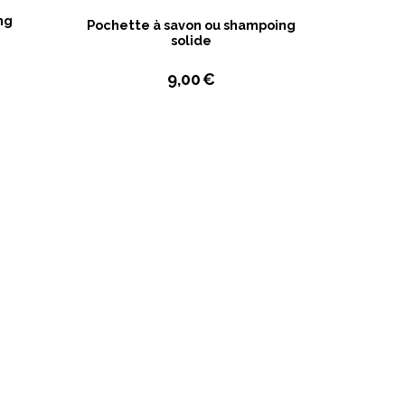
ng
Pochette à savon ou shampoing
solide
9,00
€