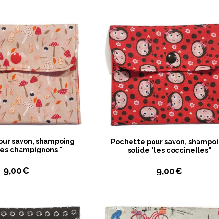
our savon, shampoing
Pochette pour savon, shampo
"les champignons "
solide "les coccinelles"
9,00
€
9,00
€