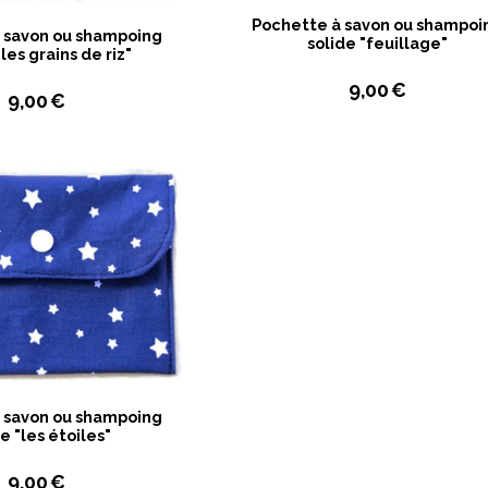
Pochette à savon ou shampoi
 savon ou shampoing
solide "feuillage"
"les grains de riz"
9,00
€
9,00
€
 savon ou shampoing
e "les étoiles"
9,00
€