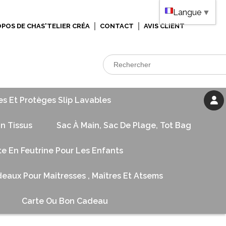
Langue
▼
OPOS DE CHAS'TELIER CRÉA
CONTACT
AVIS CLIENT
es Et Protèges Slip Lavables
n Tissus
Sac À Main, Sac De Plage, Tot Bag
te En Feutrine Pour Les Enfants
eaux Pour Maitresses , Maîtres Et Atsems
Carte Ou Bon Cadeau