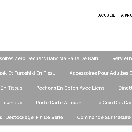
ACCUEIL
A PR
soires Zéro Déchets Dans Ma Salle De Bain
Serviett
ël Et Furoshiki En Tissu
Accessoires Pour Adultes E
 En Tissus
Pochons En Coton Avec Liens
Dinet
Artisanaux
Porte Carte À Jouer
Le Coin Des Cad
s , Déstockage, Fin De Série
Commande Sur Mesure