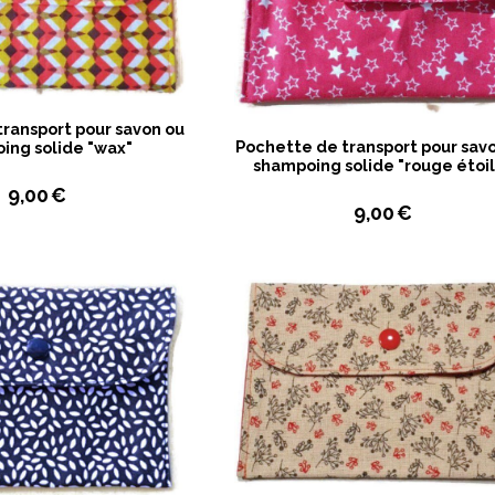
ransport pour savon ou
Pochette de transport pour sav
ing solide "wax"
shampoing solide "rouge étoi
9,00
€
9,00
€