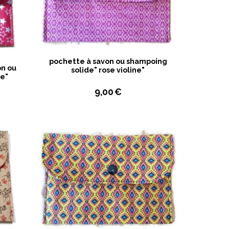
pochette à savon ou shampoing
on ou
solide" rose violine"
le"
9,00
€