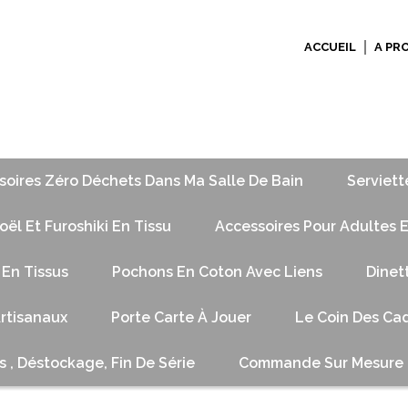
ACCUEIL
A PR
soires Zéro Déchets Dans Ma Salle De Bain
Serviett
ël Et Furoshiki En Tissu
Accessoires Pour Adultes E
 En Tissus
Pochons En Coton Avec Liens
Dinet
Artisanaux
Porte Carte À Jouer
Le Coin Des Cad
s , Déstockage, Fin De Série
Commande Sur Mesure