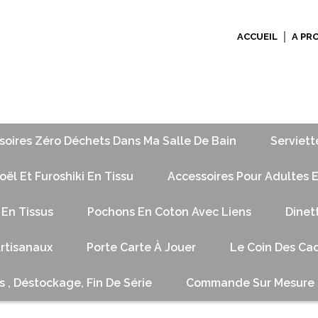
ACCUEIL
A PR
soires Zéro Déchets Dans Ma Salle De Bain
Serviett
ël Et Furoshiki En Tissu
Accessoires Pour Adultes E
 En Tissus
Pochons En Coton Avec Liens
Dinet
Artisanaux
Porte Carte À Jouer
Le Coin Des Cad
s , Déstockage, Fin De Série
Commande Sur Mesure