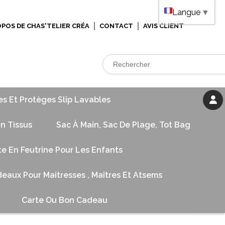
Langue
▼
OPOS DE CHAS'TELIER CRÉA
CONTACT
AVIS CLIENT
es Et Protèges Slip Lavables
n Tissus
Sac À Main, Sac De Plage, Tot Bag
te En Feutrine Pour Les Enfants
eaux Pour Maitresses , Maîtres Et Atsems
Carte Ou Bon Cadeau