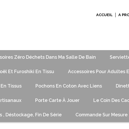
ACCUEIL
A PR
soires Zéro Déchets Dans Ma Salle De Bain
Serviett
ël Et Furoshiki En Tissu
Accessoires Pour Adultes E
 En Tissus
Pochons En Coton Avec Liens
Dinet
Artisanaux
Porte Carte À Jouer
Le Coin Des Cad
s , Déstockage, Fin De Série
Commande Sur Mesure