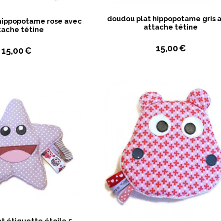
doudou plat hippopotame gris 
hippopotame rose avec
attache tétine
tache tétine
15,00
€
15,00
€
t étiquette étoile 5