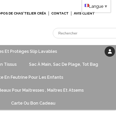
Langue
▼
OPOS DE CHAS'TELIER CRÉA
CONTACT
AVIS CLIENT
es Et Protèges Slip Lavables
n Tissus
Sac À Main, Sac De Plage, Tot Bag
te En Feutrine Pour Les Enfants
eaux Pour Maitresses , Maîtres Et Atsems
Carte Ou Bon Cadeau