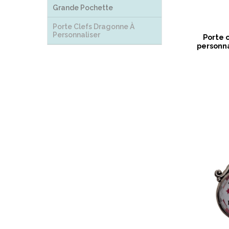
Grande Pochette
Porte Clefs Dragonne À
Personnaliser
Porte 
personn