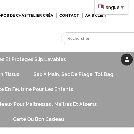
Langue
▼
OPOS DE CHAS'TELIER CRÉA
CONTACT
AVIS CLIENT
es Et Protèges Slip Lavables
n Tissus
Sac À Main, Sac De Plage, Tot Bag
te En Feutrine Pour Les Enfants
eaux Pour Maitresses , Maîtres Et Atsems
Carte Ou Bon Cadeau