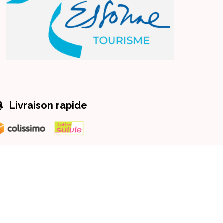

Livraison rapide
te
Créer un site internet
CGV