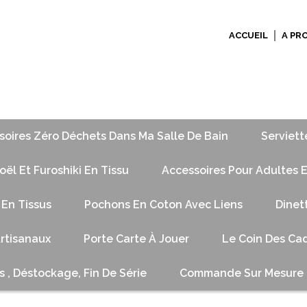
ACCUEIL
A PR
soires Zéro Déchets Dans Ma Salle De Bain
Serviett
ël Et Furoshiki En Tissu
Accessoires Pour Adultes E
 En Tissus
Pochons En Coton Avec Liens
Dinet
Artisanaux
Porte Carte À Jouer
Le Coin Des Cad
s , Déstockage, Fin De Série
Commande Sur Mesure