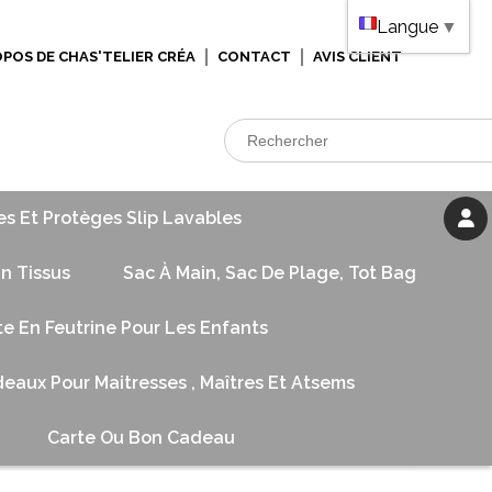
Langue
▼
OPOS DE CHAS'TELIER CRÉA
CONTACT
AVIS CLIENT
es Et Protèges Slip Lavables
n Tissus
Sac À Main, Sac De Plage, Tot Bag
te En Feutrine Pour Les Enfants
eaux Pour Maitresses , Maîtres Et Atsems
Carte Ou Bon Cadeau