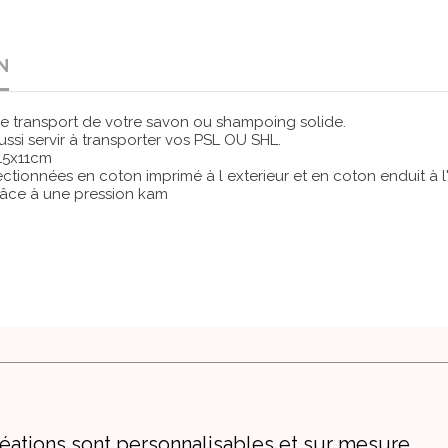
N
e transport de votre savon ou shampoing solide.
ussi servir à transporter vos PSL OU SHL.
 15x11cm
ctionnées en coton imprimé à l exterieur et en coton enduit à l'i
râce à une pression kam
éations sont personnalisables et sur mesure