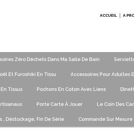
ACCUEIL
A PR
soires Zéro Déchets Dans Ma Salle De Bain
Serviett
ël Et Furoshiki En Tissu
Accessoires Pour Adultes E
 En Tissus
Pochons En Coton Avec Liens
Dinet
Artisanaux
Porte Carte À Jouer
Le Coin Des Cad
s , Déstockage, Fin De Série
Commande Sur Mesure