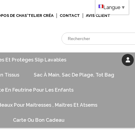
Langue
▼
OPOS DE CHAS'TELIER CRÉA
CONTACT
AVIS CLIENT
es Et Protèges Slip Lavables
n Tissus
Sac À Main, Sac De Plage, Tot Bag
te En Feutrine Pour Les Enfants
eaux Pour Maitresses , Maîtres Et Atsems
Carte Ou Bon Cadeau