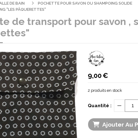
ALLE DE BAIN
POCHETTE POUR SAVON OU SHAMPOING SOLIDE
NG "LES PÂQUERETTES"
te de transport pour savon , 
ettes"
9,00
€
2
produits en stock
Quantité :
Ajouter Au 