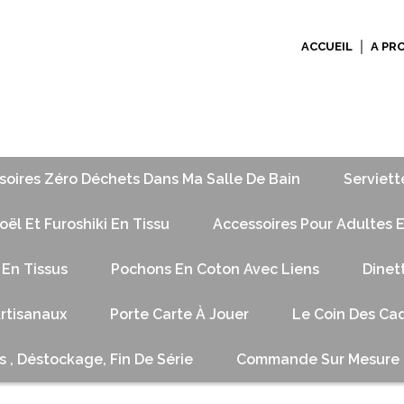
ACCUEIL
A PR
soires Zéro Déchets Dans Ma Salle De Bain
Serviett
ël Et Furoshiki En Tissu
Accessoires Pour Adultes E
 En Tissus
Pochons En Coton Avec Liens
Dinet
Artisanaux
Porte Carte À Jouer
Le Coin Des Cad
s , Déstockage, Fin De Série
Commande Sur Mesure