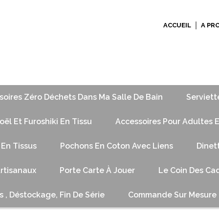
ACCUEIL
A PR
soires Zéro Déchets Dans Ma Salle De Bain
Serviett
ël Et Furoshiki En Tissu
Accessoires Pour Adultes E
 En Tissus
Pochons En Coton Avec Liens
Dinet
Artisanaux
Porte Carte À Jouer
Le Coin Des Cad
s , Déstockage, Fin De Série
Commande Sur Mesure