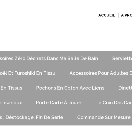
ACCUEIL
A PR
soires Zéro Déchets Dans Ma Salle De Bain
Serviett
ël Et Furoshiki En Tissu
Accessoires Pour Adultes E
 En Tissus
Pochons En Coton Avec Liens
Dinet
Artisanaux
Porte Carte À Jouer
Le Coin Des Cad
s , Déstockage, Fin De Série
Commande Sur Mesure