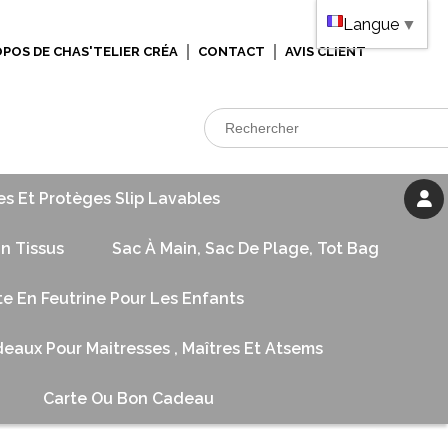
Langue
▼
OPOS DE CHAS'TELIER CRÉA
CONTACT
AVIS CLIENT
es Et Protèges Slip Lavables
n Tissus
Sac À Main, Sac De Plage, Tot Bag
te En Feutrine Pour Les Enfants
eaux Pour Maitresses , Maîtres Et Atsems
Carte Ou Bon Cadeau