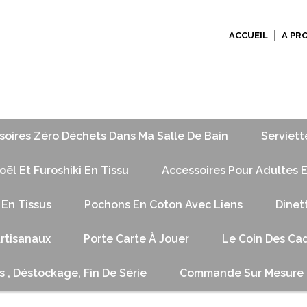
ACCUEIL
A PR
soires Zéro Déchets Dans Ma Salle De Bain
Serviett
ël Et Furoshiki En Tissu
Accessoires Pour Adultes E
 En Tissus
Pochons En Coton Avec Liens
Dinet
Artisanaux
Porte Carte À Jouer
Le Coin Des Cad
s , Déstockage, Fin De Série
Commande Sur Mesure