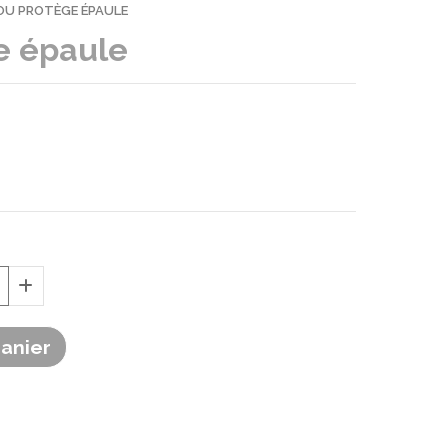
 OU PROTÈGE ÉPAULE
ge épaule
Panier