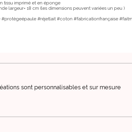
n tissu imprimé et en éponge
de largeur= 18 cm (les dimensions peuvent variées un peu )
#protègeépaule #réjetlait #coton #fabricationfrançaise #fait
éations sont personnalisables et sur mesure