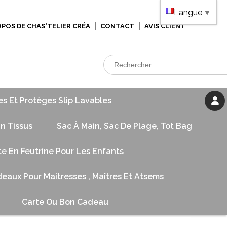
Langue
▼
OPOS DE CHAS'TELIER CRÉA
CONTACT
AVIS CLIENT
es Et Protèges Slip Lavables
n Tissus
Sac À Main, Sac De Plage, Tot Bag
te En Feutrine Pour Les Enfants
eaux Pour Maitresses , Maîtres Et Atsems
Carte Ou Bon Cadeau