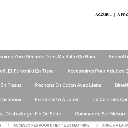
ACCUEIL
A PR
soires Zéro Déchets Dans Ma Salle De Bain
Serviett
ël Et Furoshiki En Tissu
Accessoires Pour Adultes E
 En Tissus
Pochons En Coton Avec Liens
Dinet
Artisanaux
Porte Carte À Jouer
Le Coin Des Cad
s , Déstockage, Fin De Série
Commande Sur Mesure
S
ACCESSOIRES POUR DINETTE EN FEUTRINE
DONUS À LA R