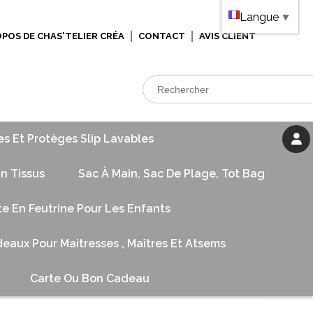
Langue
▼
OPOS DE CHAS'TELIER CRÉA
CONTACT
AVIS CLIENT
es Et Protèges Slip Lavables
n Tissus
Sac À Main, Sac De Plage, Tot Bag
te En Feutrine Pour Les Enfants
eaux Pour Maitresses , Maîtres Et Atsems
Carte Ou Bon Cadeau