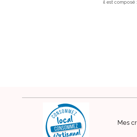
il est composé 
Confectionn
: 1 sac vrac 
Confectionné 
: 1 sac vrac p
Confectionn
Mes cr