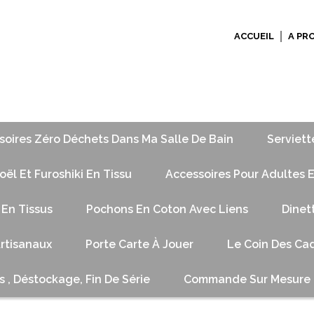
ACCUEIL
A PR
soires Zéro Déchets Dans Ma Salle De Bain
Serviett
ël Et Furoshiki En Tissu
Accessoires Pour Adultes E
 En Tissus
Pochons En Coton Avec Liens
Dinet
Artisanaux
Porte Carte À Jouer
Le Coin Des Cad
s , Déstockage, Fin De Série
Commande Sur Mesure