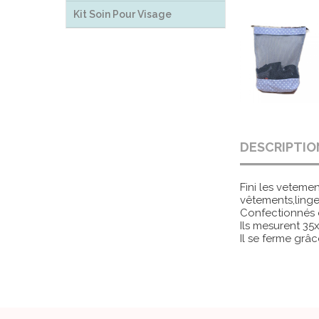
Kit Soin Pour Visage
DESCRIPTIO
Fini les veteme
vêtements,linge
Confectionnés e
Ils mesurent 35
Il se ferme grâ