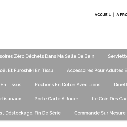
ACCUEIL
A PR
soires Zéro Déchets Dans Ma Salle De Bain
Serviett
ël Et Furoshiki En Tissu
Accessoires Pour Adultes E
 En Tissus
Pochons En Coton Avec Liens
Dinet
Artisanaux
Porte Carte À Jouer
Le Coin Des Cad
s , Déstockage, Fin De Série
Commande Sur Mesure