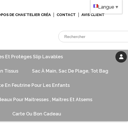
Langue
▼
OPOS DE CHAS'TELIER CRÉA
CONTACT
AVIS CLIENT
es Et Protèges Slip Lavables
n Tissus
Sac À Main, Sac De Plage, Tot Bag
te En Feutrine Pour Les Enfants
eaux Pour Maitresses , Maîtres Et Atsems
Carte Ou Bon Cadeau