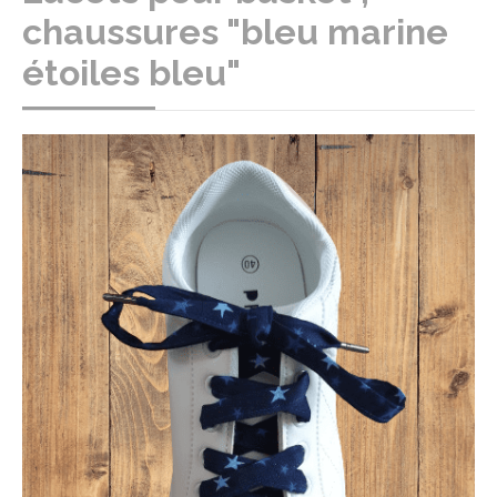
chaussures "bleu marine
étoiles bleu"