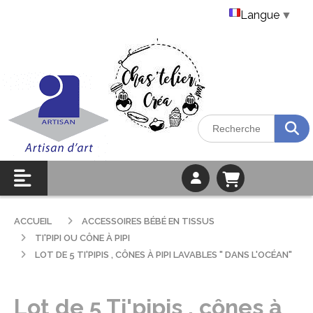
Langue
▼
ACCUEIL
ACCESSOIRES BÉBÉ EN TISSUS
TI'PIPI OU CÔNE À PIPI
LOT DE 5 TI'PIPIS , CÔNES À PIPI LAVABLES " DANS L'OCÉAN"
Lot de 5 Ti'pipis , cônes à