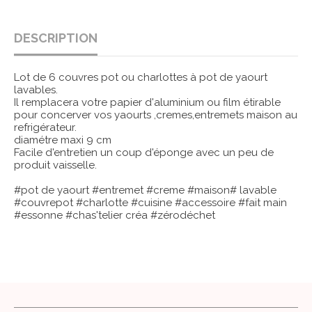
DESCRIPTION
Lot de 6 couvres pot ou charlottes à pot de yaourt
lavables.
Il remplacera votre papier d'aluminium ou film étirable
pour concerver vos yaourts ,cremes,entremets maison au
refrigérateur.
diamétre maxi 9 cm
Facile d'entretien un coup d'éponge avec un peu de
produit vaisselle.
#pot de yaourt #entremet #creme #maison# lavable
#couvrepot #charlotte #cuisine #accessoire #fait main
#essonne #chas'telier créa #zérodéchet