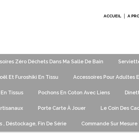
ACCUEIL
A PR
soires Zéro Déchets Dans Ma Salle De Bain
Serviett
ël Et Furoshiki En Tissu
Accessoires Pour Adultes E
 En Tissus
Pochons En Coton Avec Liens
Dinet
Artisanaux
Porte Carte À Jouer
Le Coin Des Cad
s , Déstockage, Fin De Série
Commande Sur Mesure