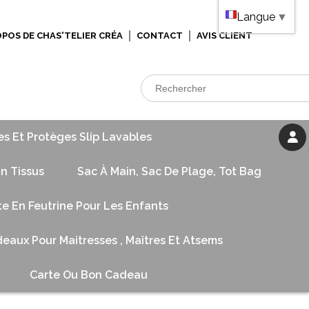
Langue
▼
OPOS DE CHAS'TELIER CRÉA
CONTACT
AVIS CLIENT
es Et Protèges Slip Lavables
n Tissus
Sac À Main, Sac De Plage, Tot Bag
te En Feutrine Pour Les Enfants
eaux Pour Maitresses , Maîtres Et Atsems
Carte Ou Bon Cadeau