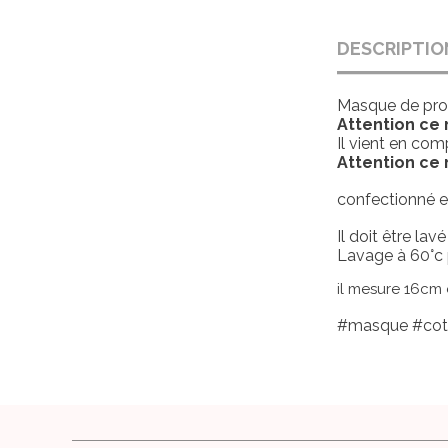
DESCRIPTIO
Masque de prote
Attention ce
Il vient en co
Attention ce
confectionné e
Il doit être lav
Lavage à 60°c
il mesure 16cm 
#masque #coton