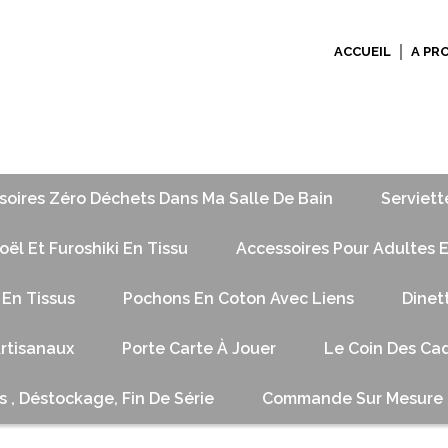
ACCUEIL
A PR
soires Zéro Déchets Dans Ma Salle De Bain
Serviett
ël Et Furoshiki En Tissu
Accessoires Pour Adultes E
 En Tissus
Pochons En Coton Avec Liens
Dinet
Artisanaux
Porte Carte À Jouer
Le Coin Des Cad
s , Déstockage, Fin De Série
Commande Sur Mesure