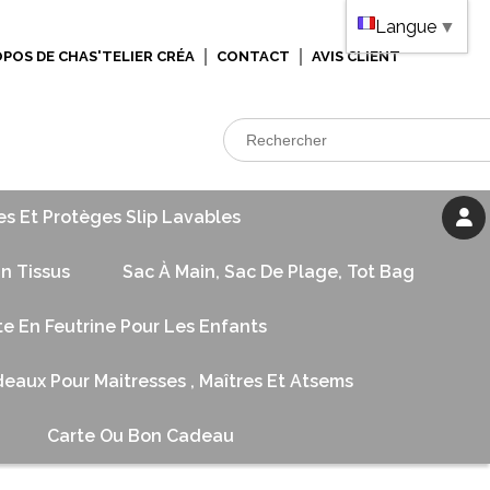
Langue
▼
OPOS DE CHAS'TELIER CRÉA
CONTACT
AVIS CLIENT
es Et Protèges Slip Lavables
n Tissus
Sac À Main, Sac De Plage, Tot Bag
te En Feutrine Pour Les Enfants
eaux Pour Maitresses , Maîtres Et Atsems
Carte Ou Bon Cadeau