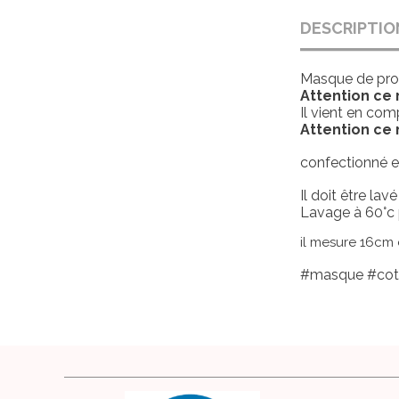
DESCRIPTIO
Masque de prote
Attention ce
Il vient en co
Attention ce
confectionné e
Il doit être lav
Lavage à 60°c
il mesure 16cm 
#masque #coton