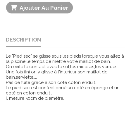
Ajouter Au Panier
DESCRIPTION
Le "Pied sec" se glisse sous les pieds lorsque vous allez à
la piscine le temps de mettre votre maillot de bain.
On evite le contact avec le sol,les micoses,les verrues......
Une fois fini on y glisse à l'interieur son maillot de
bain,serviette....
Pas de fuite grâce à son côté coton enduit.
Le pied sec est confectionné un coté en éponge et un
coté en coton enduit .
il mesure 50cm de diamètre.