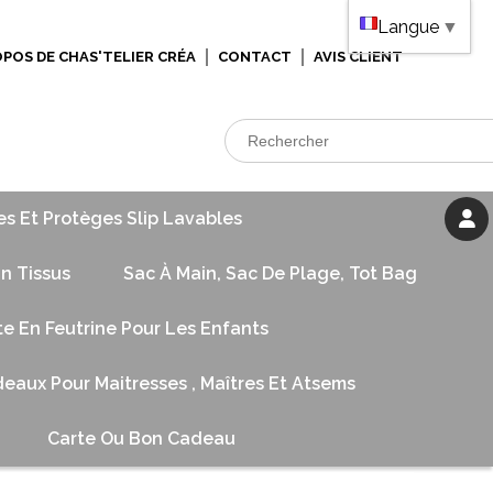
Langue
▼
OPOS DE CHAS'TELIER CRÉA
CONTACT
AVIS CLIENT
es Et Protèges Slip Lavables
n Tissus
Sac À Main, Sac De Plage, Tot Bag
te En Feutrine Pour Les Enfants
eaux Pour Maitresses , Maîtres Et Atsems
Carte Ou Bon Cadeau