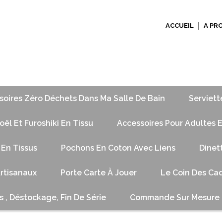
ACCUEIL
A PR
soires Zéro Déchets Dans Ma Salle De Bain
Serviett
ël Et Furoshiki En Tissu
Accessoires Pour Adultes E
 En Tissus
Pochons En Coton Avec Liens
Dinet
Artisanaux
Porte Carte À Jouer
Le Coin Des Cad
s , Déstockage, Fin De Série
Commande Sur Mesure