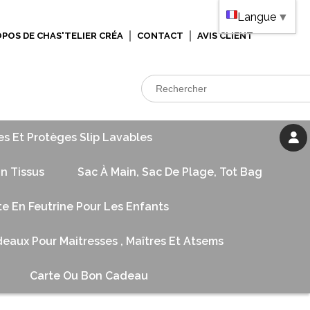
Langue
▼
OPOS DE CHAS'TELIER CRÉA
CONTACT
AVIS CLIENT
es Et Protèges Slip Lavables
n Tissus
Sac À Main, Sac De Plage, Tot Bag
te En Feutrine Pour Les Enfants
eaux Pour Maitresses , Maîtres Et Atsems
Carte Ou Bon Cadeau