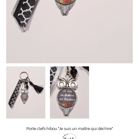
Porte clefs hibou "Je suis un maître qui déchire"