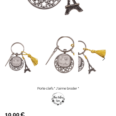
Porte clefs " J'aime broder "
10,00
€