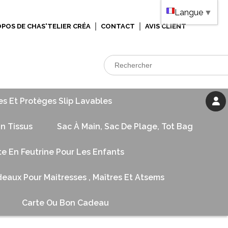
Langue
▼
OPOS DE CHAS'TELIER CRÉA
CONTACT
AVIS CLIENT
es Et Protèges Slip Lavables
n Tissus
Sac À Main, Sac De Plage, Tot Bag
te En Feutrine Pour Les Enfants
eaux Pour Maitresses , Maîtres Et Atsems
Carte Ou Bon Cadeau