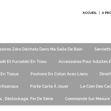
ACCUEIL
A PR
soires Zéro Déchets Dans Ma Salle De Bain
Serviett
ël Et Furoshiki En Tissu
Accessoires Pour Adultes E
 En Tissus
Pochons En Coton Avec Liens
Dinet
Artisanaux
Porte Carte À Jouer
Le Coin Des Cad
s , Déstockage, Fin De Série
Commande Sur Mesure