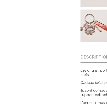
DESCRIPTIO
Les grigris , p
clefs.
Cadeau idéal po
ils sont compos
support caboch
L'anneau mesu