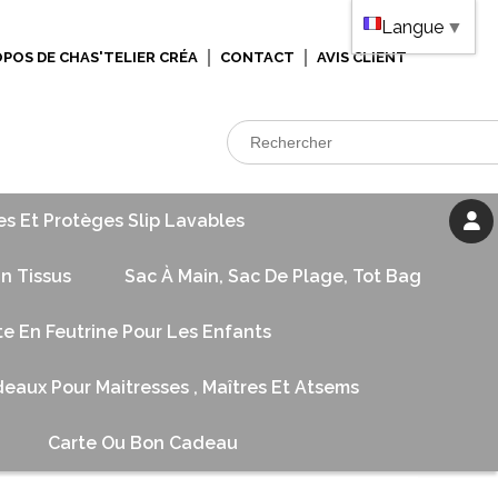
Langue
▼
OPOS DE CHAS'TELIER CRÉA
CONTACT
AVIS CLIENT
es Et Protèges Slip Lavables
n Tissus
Sac À Main, Sac De Plage, Tot Bag
te En Feutrine Pour Les Enfants
eaux Pour Maitresses , Maîtres Et Atsems
Carte Ou Bon Cadeau