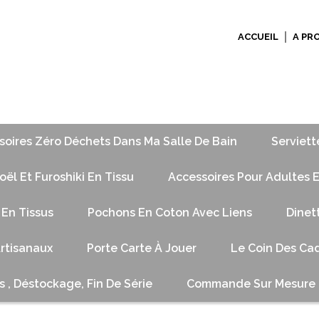
ACCUEIL
A PR
soires Zéro Déchets Dans Ma Salle De Bain
Serviett
ël Et Furoshiki En Tissu
Accessoires Pour Adultes E
 En Tissus
Pochons En Coton Avec Liens
Dinet
Artisanaux
Porte Carte À Jouer
Le Coin Des Cad
s , Déstockage, Fin De Série
Commande Sur Mesure