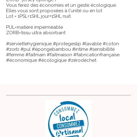
Vous ferez des économies et un geste écologique.
Elles vous sont proposées à l'unité ou en lot
Lot = 1PSL+1SHL jour+1SHL nuit
PUL=matière imperméable
ZORB=tissu ultra absorbant
#serviettehygienique #protegeslip #lavable #coton
#zorb #pul #épongebambou #intime #sensibillité
#femme #faitmain #faitmaison #fabricationfrançaise
#économique #écologique #zérodéchet