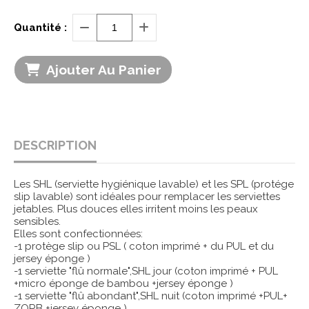
Quantité :
Ajouter Au Panier
DESCRIPTION
Les SHL (serviette hygiénique lavable) et les SPL (protége
slip lavable) sont idéales pour remplacer les serviettes
jetables. Plus douces elles irritent moins les peaux
sensibles.
Elles sont confectionnées:
-1 protège slip ou PSL ( coton imprimé + du PUL et du
jersey éponge )
-1 serviette "flû normale",SHL jour (coton imprimé + PUL
+micro éponge de bambou +jersey éponge )
-1 serviette "flû abondant",SHL nuit (coton imprimé +PUL+
ZORB +jersey éponge )