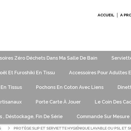
ACCUEIL
A PR
soires Zéro Déchets Dans Ma Salle De Bain
Serviett
ël Et Furoshiki En Tissu
Accessoires Pour Adultes E
 En Tissus
Pochons En Coton Avec Liens
Dinet
Artisanaux
Porte Carte À Jouer
Le Coin Des Cad
s , Déstockage, Fin De Série
Commande Sur Mesure
S
PROTÈGE SLIP ET SERVIETTE HYGIÉNIQUE LAVABLE OU PSL ET 