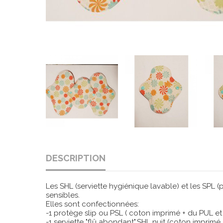
DESCRIPTION
Les SHL (serviette hygiénique lavable) et les SPL (
sensibles.
Elles sont confectionnées:
-1 protège slip ou PSL ( coton imprimé + du PUL e
-1 serviette "flû abondant",SHL nuit (coton impri