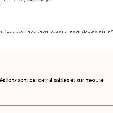
.
on #zorb #pul #épongebambou #intime #sensibillité #femme #fa
éations sont personnalisables et sur mesure