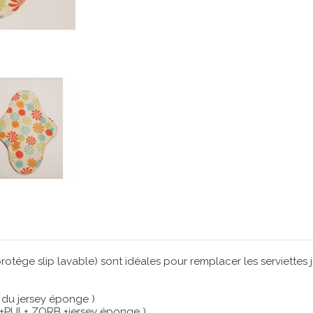
protége slip lavable) sont idéales pour remplacer les serviettes j
t du jersey éponge )
mé +PUL+ ZORB +jersey éponge )