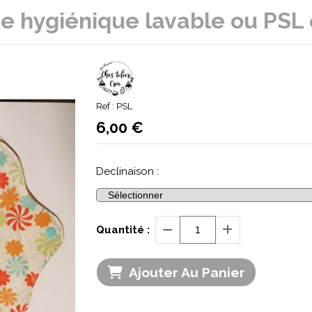
tte hygiénique lavable ou PSL
Ref :
PSL
6,00
€
Declinaison :
Quantité :
Ajouter Au Panier