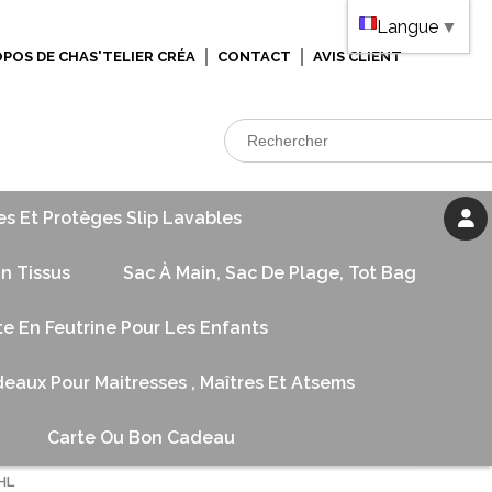
Langue
▼
OPOS DE CHAS'TELIER CRÉA
CONTACT
AVIS CLIENT
es Et Protèges Slip Lavables
n Tissus
Sac À Main, Sac De Plage, Tot Bag
te En Feutrine Pour Les Enfants
eaux Pour Maitresses , Maîtres Et Atsems
Carte Ou Bon Cadeau
SHL