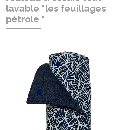
lavable "les feuillages
pétrole "