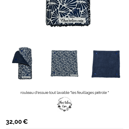
rouleau d'essuie tout lavable "les feuillages pétrole "
32,00
€