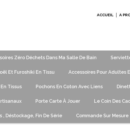
ACCUEIL
A PR
soires Zéro Déchets Dans Ma Salle De Bain
Serviett
ël Et Furoshiki En Tissu
Accessoires Pour Adultes E
 En Tissus
Pochons En Coton Avec Liens
Dinet
Artisanaux
Porte Carte À Jouer
Le Coin Des Cad
s , Déstockage, Fin De Série
Commande Sur Mesure