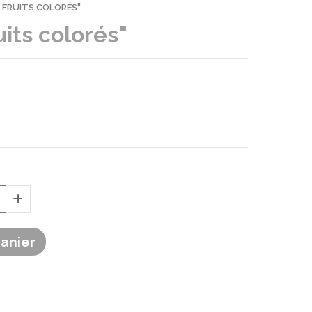
S FRUITS COLORÉS"
uits colorés"
Panier