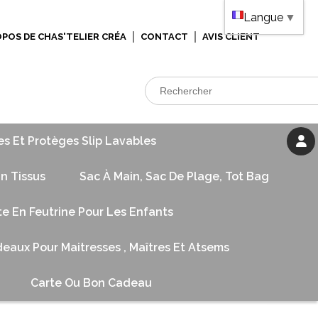
Langue
▼
OPOS DE CHAS'TELIER CRÉA
CONTACT
AVIS CLIENT
es Et Protèges Slip Lavables
n Tissus
Sac À Main, Sac De Plage, Tot Bag
te En Feutrine Pour Les Enfants
eaux Pour Maitresses , Maîtres Et Atsems
Carte Ou Bon Cadeau