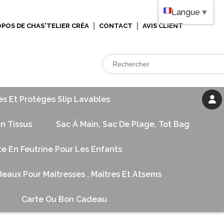
Langue
▼
OPOS DE CHAS'TELIER CRÉA
CONTACT
AVIS CLIENT
es Et Protèges Slip Lavables
n Tissus
Sac À Main, Sac De Plage, Tot Bag
te En Feutrine Pour Les Enfants
eaux Pour Maitresses , Maîtres Et Atsems
Carte Ou Bon Cadeau