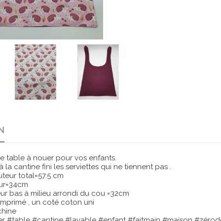
N
 de table à nouer pour vos enfants.
 la cantine fini les serviettes qui ne tiennent pas .
uteur total=57.5 cm
=34cm
 à milieu arrondi du cou =32cm
mprimé , un coté coton uni
chine
er #table #cantine #lavable #enfant #faitmain #maison #zérod