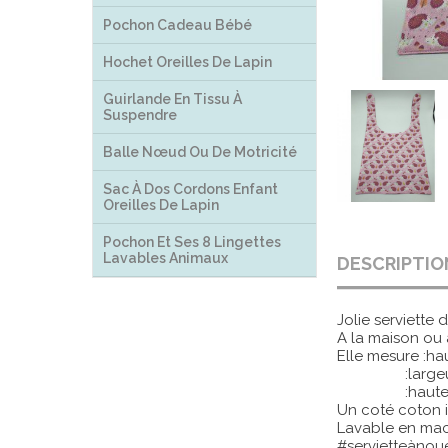
Pochon Cadeau Bébé
Hochet Oreilles De Lapin
Guirlande En Tissu À
Suspendre
Balle Nœud Ou De Motricité
Sac À Dos Cordons Enfant
Oreilles De Lapin
Pochon Et Ses 8 Lingettes
Lavables Animaux
DESCRIPTIO
Jolie serviette
A la maison ou à
Elle mesure :ha
:largeur
:hauteur bas
Un coté coton i
Lavable en ma
#servietteànou