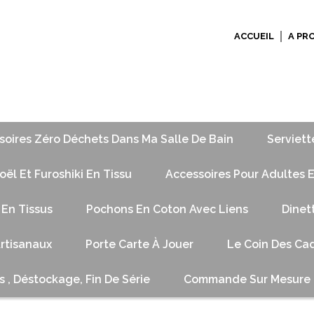
ACCUEIL
A PR
soires Zéro Déchets Dans Ma Salle De Bain
Serviett
ël Et Furoshiki En Tissu
Accessoires Pour Adultes E
 En Tissus
Pochons En Coton Avec Liens
Dinet
Artisanaux
Porte Carte À Jouer
Le Coin Des Cad
s , Déstockage, Fin De Série
Commande Sur Mesure