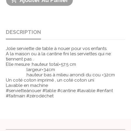
Ajouter Au Panier
DESCRIPTION
Jolie serviette de table à nouer pour vos enfants.
A la maison ou à la cantine fini les serviettes qui ne
tiennent pas .
Elle mesure :hauteur total=57.5 cm
:largeur=34cm
:hauteur bas à milieu arrondi du cou =32cm
Un coté coton imprimé , un coté coton uni
Lavable en machine
#servietteànouer #table #cantine #lavable #enfant
#faitmain #zérodéchet