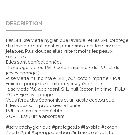
DESCRIPTION
Les SHL (serviette hygiénique lavable) et les SPL (protége
slip lavable) sont idéales pour remplacer les serviettes
jetables. Plus douces elles irritent moins les peaux
sensibles.
Elles sont confectionnées:
-1 protège slip ou PSL ( coton imprimé + du PUL et du
jersey éponge )
-1 serviette "flû normale",SHL jour (coton imprimé + PUL
+micro éponge de bambou +jersey éponge )
-1 serviette "flû abondant",SHL nuit (coton imprimé +PUL+
ZORB +jersey éponge )
Vous ferez des économies et un geste écologique.
Elles vous sont proposées à l'unité
PUL=matière imperméable
ZORB=tissu ultra absorbant
#serviettehygienique #protegeslip #lavable #coton
#zorb #pul #épongebambou #intime #sensibillité