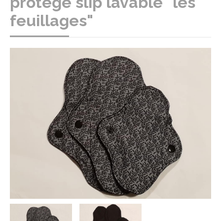
protège slip lavable "les
feuillages"