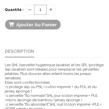
Quantité :
Ajouter Au Panier
DESCRIPTION
Les SHL (serviette hygiénique lavable) et les SPL (protége
slip lavable) sont idéales pour remplacer les serviettes
jetables. Plus douces elles irritent moins les peaux
sensibles.
Elles sont confectionnées:
-1 protège slip ou PSL ( coton imprimé + du PUL et du
jersey éponge )
-1 serviette "flû normale",SHL jour (coton imprimé + PUL
+micro éponge de bambou +jersey éponge )
-1 serviette "flû abondant",SHL nuit (coton imprimé +PUL+
ZORB +jersey éponge )