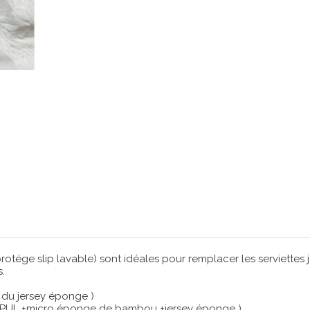
protége slip lavable) sont idéales pour remplacer les serviettes 
s.
t du jersey éponge )
mé + PUL +micro éponge de bambou +jersey éponge )