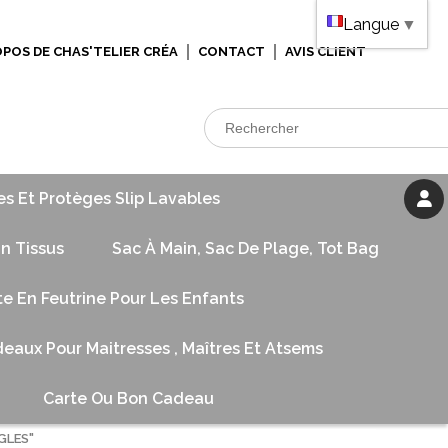
Langue
▼
OPOS DE CHAS'TELIER CRÉA
CONTACT
AVIS CLIENT
es Et Protèges Slip Lavables
n Tissus
Sac À Main, Sac De Plage, Tot Bag
te En Feutrine Pour Les Enfants
eaux Pour Maitresses , Maîtres Et Atsems
Carte Ou Bon Cadeau
NGLES"