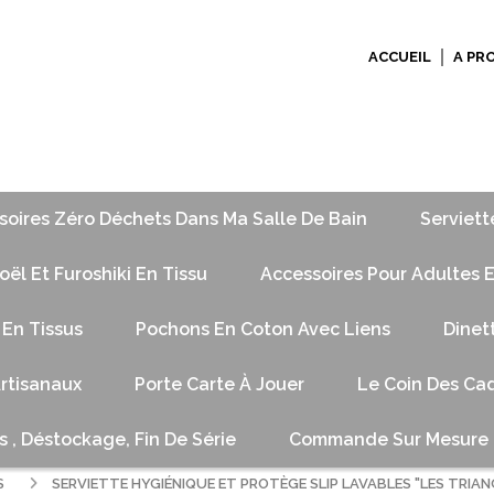
ACCUEIL
A PR
soires Zéro Déchets Dans Ma Salle De Bain
Serviett
ël Et Furoshiki En Tissu
Accessoires Pour Adultes E
 En Tissus
Pochons En Coton Avec Liens
Dinet
Artisanaux
Porte Carte À Jouer
Le Coin Des Cad
s , Déstockage, Fin De Série
Commande Sur Mesure
S
SERVIETTE HYGIÉNIQUE ET PROTÈGE SLIP LAVABLES "LES TRIA