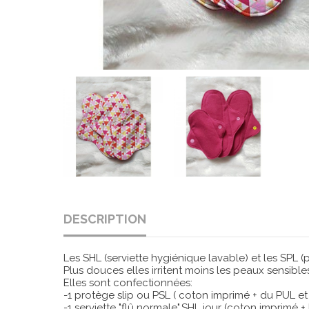
DESCRIPTION
Les SHL (serviette hygiénique lavable) et les SPL (
Plus douces elles irritent moins les peaux sensible
Elles sont confectionnées:
-1 protège slip ou PSL ( coton imprimé + du PUL e
-1 serviette "flû normale",SHL jour (coton impri