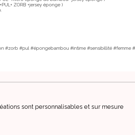
mé +PUL+ ZORB +jersey éponge )
.
on #zorb #pul #épongebambou #intime #sensibillité #femme #fa
éations sont personnalisables et sur mesure