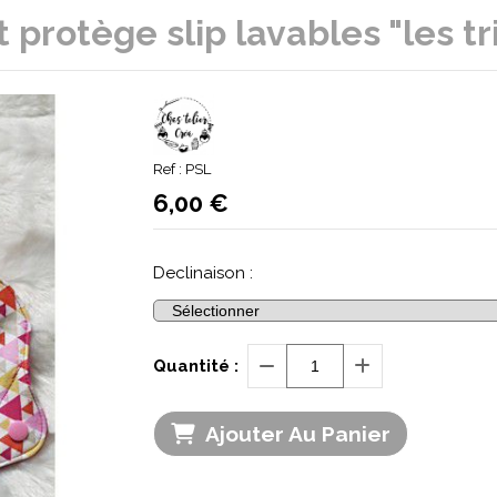
 protège slip lavables "les tr
Ref :
PSL
6,00
€
Declinaison :
Quantité :
Ajouter Au Panier