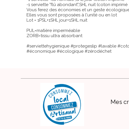
-1 serviette "flû abondant",SHL nuit (coton impri
Vous ferez des économies et un geste écologique
Elles vous sont proposées à l'unité ou en lot
Lot = 1PSL+1SHL jour+1SHL nuit
PUL=matière imperméable
ZORB=tissu ultra absorbant
#serviettehygienique #protegeslip #lavable #cot
#économique #écologique #zérodéchet
Mes cr