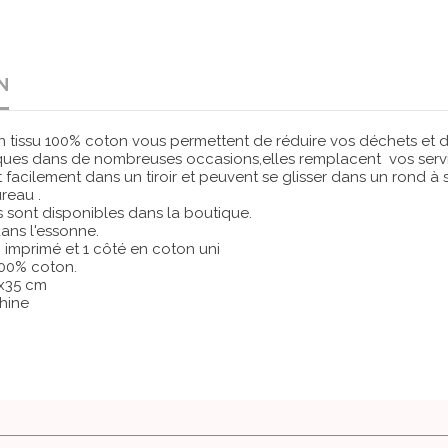
N
en tissu 100% coton vous permettent de réduire vos déchets et de
iques dans de nombreuses occasions,elles remplacent vos servi
t facilement dans un tiroir et peuvent se glisser dans un rond à
reau .
is sont disponibles dans la boutique.
ans l'essonne.
 imprimé et 1 côté en coton uni
100% coton.
5x35 cm
hine