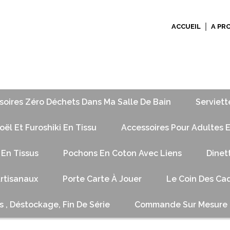
ACCUEIL
A PR
soires Zéro Déchets Dans Ma Salle De Bain
Serviett
ël Et Furoshiki En Tissu
Accessoires Pour Adultes E
 En Tissus
Pochons En Coton Avec Liens
Dinet
Artisanaux
Porte Carte À Jouer
Le Coin Des Cad
s , Déstockage, Fin De Série
Commande Sur Mesure