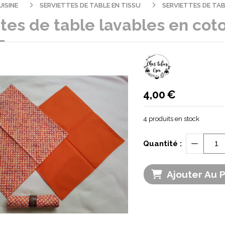
UISINE
SERVIETTES DE TABLE EN TISSU
SERVIETTES DE TAB
tes de table lavables en coto
4,00
€
4
produits en stock
Quantité :
Ajouter Au 