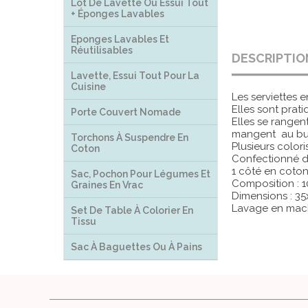
Lot De Lavette Ou Essui Tout
+ Éponges Lavables
Eponges Lavables Et
Réutilisables
DESCRIPTIO
Lavette, Essui Tout Pour La
Cuisine
Les serviettes 
Elles sont prat
Porte Couvert Nomade
Elles se rangen
mangent au bu
Torchons À Suspendre En
Plusieurs color
Coton
Confectionné d
1 côté en coton
Sac, Pochon Pour Légumes Et
Composition : 
Graines En Vrac
Dimensions : 3
Lavage en mac
Set De Table À Colorier En
Tissu
Sac À Baguettes Ou À Pains