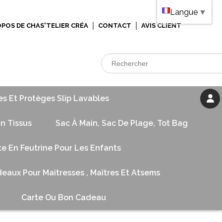
Langue
▼
OPOS DE CHAS'TELIER CRÉA
CONTACT
AVIS CLIENT
es Et Protèges Slip Lavables
n Tissus
Sac À Main, Sac De Plage, Tot Bag
te En Feutrine Pour Les Enfants
eaux Pour Maitresses , Maîtres Et Atsems
Carte Ou Bon Cadeau