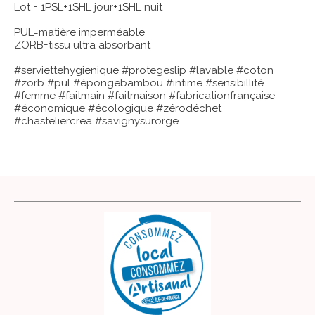
Lot = 1PSL+1SHL jour+1SHL nuit
PUL=matière imperméable
ZORB=tissu ultra absorbant
#serviettehygienique #protegeslip #lavable #coton
#zorb #pul #épongebambou #intime #sensibillité
#femme #faitmain #faitmaison #fabricationfrançaise
#économique #écologique #zérodéchet
#chasteliercrea #savignysurorge