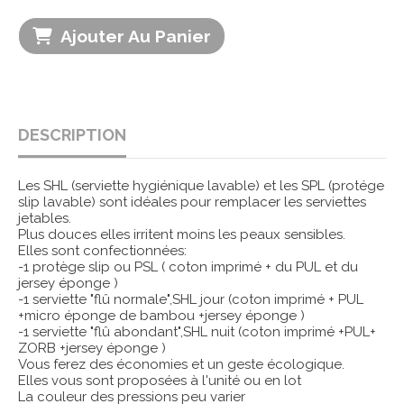
Ajouter Au Panier
DESCRIPTION
Les SHL (serviette hygiénique lavable) et les SPL (protége
slip lavable) sont idéales pour remplacer les serviettes
jetables.
Plus douces elles irritent moins les peaux sensibles.
Elles sont confectionnées:
-1 protège slip ou PSL ( coton imprimé + du PUL et du
jersey éponge )
-1 serviette "flû normale",SHL jour (coton imprimé + PUL
+micro éponge de bambou +jersey éponge )
-1 serviette "flû abondant",SHL nuit (coton imprimé +PUL+
ZORB +jersey éponge )
Vous ferez des économies et un geste écologique.
Elles vous sont proposées à l'unité ou en lot
La couleur des pressions peu varier