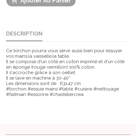
Ajouter Au Panier
DESCRIPTION
Ce torchon pourra vous servir aussi bien pour essuyer
vos mains,la vaisselle,la table.
Il se compose d'un côté en coton imprimé et d'un côté
en éponge (rouge vermillon) 100% coton.
Il s'accroche grâce à son oeillet.
Il se lave en machine à 30-40°
Les dimensions sont de : 63x47 cm
#torchon #essuie mains #table #cuisine #nettoyage
#faitmain #essonne #chasteliercrea