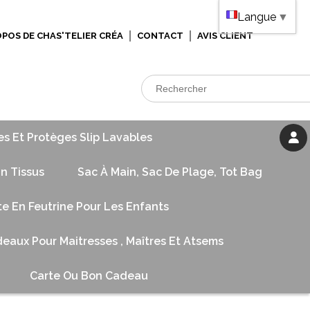
Langue
▼
OPOS DE CHAS'TELIER CRÉA
CONTACT
AVIS CLIENT
es Et Protèges Slip Lavables
n Tissus
Sac À Main, Sac De Plage, Tot Bag
te En Feutrine Pour Les Enfants
eaux Pour Maitresses , Maîtres Et Atsems
Carte Ou Bon Cadeau