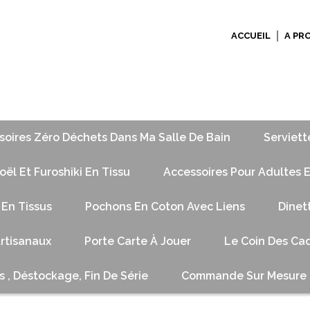
ACCUEIL
A PR
soires Zéro Déchets Dans Ma Salle De Bain
Serviett
ël Et Furoshiki En Tissu
Accessoires Pour Adultes E
 En Tissus
Pochons En Coton Avec Liens
Dinet
Artisanaux
Porte Carte À Jouer
Le Coin Des Cad
s , Déstockage, Fin De Série
Commande Sur Mesure